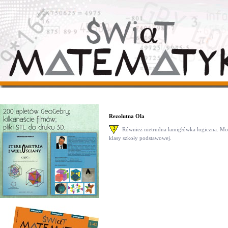
Rezolutna Ola
Również nietrudna łamigłówka logiczna. Mog
klasy szkoły podstawowej.