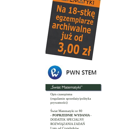
Opis czasopisma
(regulamin sprzedaży/polityka
prywatności)
Świat Matematyki nr 80
- POPRZEDNIE WYDANIA -
DODATEK SPECJALNY
ROZWIĄZANIA ZADAŃ
Listy od Czytelników